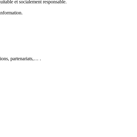
itable et socialement responsable.
information.
tions, partenariats,… .